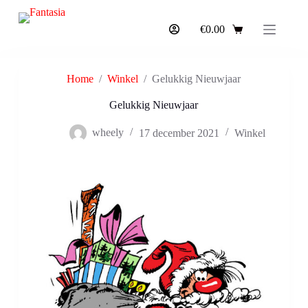
G
a
€
0.00
n
a
a
r
Home
/
Winkel
/
Gelukkig Nieuwjaar
d
e
Gelukkig Nieuwjaar
i
n
wheely
17 december 2021
Winkel
h
o
u
d