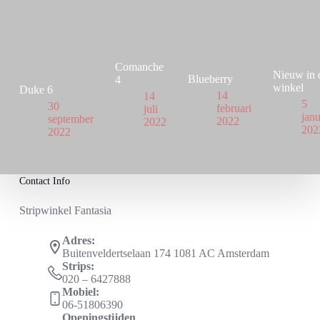
Comanche
Nieuw in 
Blueberry
4
winkel
Duke 6
14
14
5
30
februari
juli
janu
september
2022
2022
202
2022
Contact Info
Stripwinkel Fantasia
Adres:
Buitenveldertselaan 174 1081 AC Amsterdam
Strips:
020 – 6427888
Mobiel:
06-51806390
Openingstijden